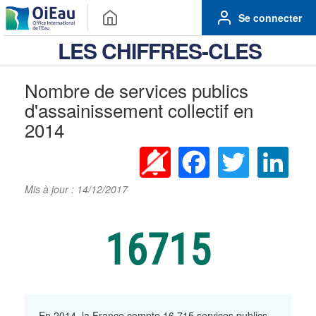
Se connecter
LES CHIFFRES-CLES
Nombre de services publics
d'assainissement collectif en
2014
Facebook
Twitter
Linke
Mis à jour : 14/12/2017
16715
En 2014, la France compte 16 715 services publics