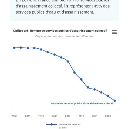
d'assainissement collectif. Ils représentent 49% des
services publics d'eau et d'assainissement.
Chiffre clé : Nombre de services publics d'assainissement collectif
Chiffre clé : Nombre de service
Cliquer sur les points pour consulter les chiffres clés.
Line chart with 16 data points.
Cliquer sur les points pour consulter les chiffres clés.
View as data table, Chiffre clé : Nombre de services publics d'as
The chart has 1 X axis displaying categories.
The chart has 1 Y axis displaying values. Data ranges from 1108
Nombre de services publics d'assainissement collectif
2009
2011
2013
2015
2017
2019
2021
2023
Nombre de services
publics