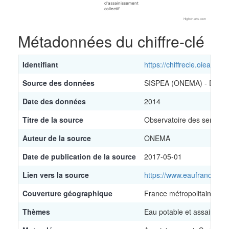
d'assainissement
collectif
Highcharts.com
End of interactive chart.
Métadonnées du chiffre-clé
Identifiant
https://chiffrecle.oieau.fr/
Source des données
SISPEA (ONEMA) - DDT(
Date des données
2014
Titre de la source
Observatoire des services
Auteur de la source
ONEMA
Date de publication de la source
2017-05-01
Lien vers la source
https://www.eaufrance.fr
Couverture géographique
France métropolitaine et
Thèmes
Eau potable et assainiss