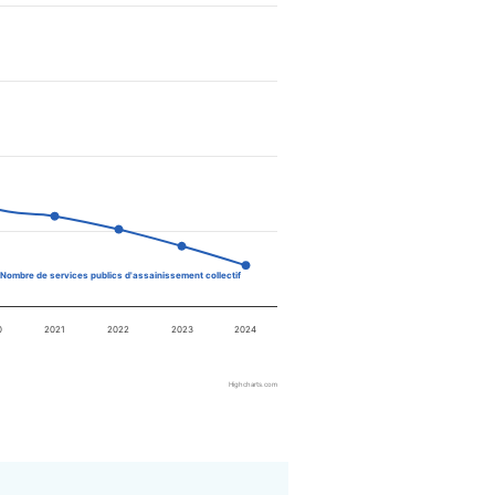
Nombre de services publics d'assainissement collectif
0
2021
2022
2023
2024
Highcharts.com