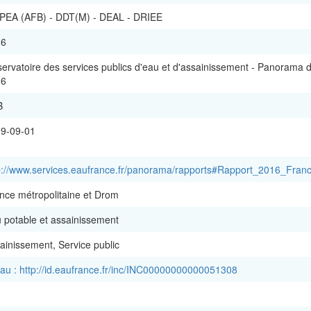
PEA (AFB) - DDT(M) - DEAL - DRIEE
16
ervatoire des services publics d'eau et d'assainissement - Panorama d
16
B
9-09-01
p://www.services.eaufrance.fr/panorama/rapports#Rapport_2016_Franc
nce métropolitaine et Drom
 potable et assainissement
ainissement, Service public
au : http://id.eaufrance.fr/inc/INC00000000000051308