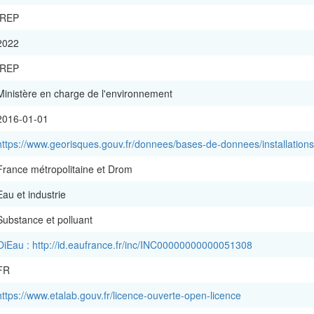
IREP
2022
IREP
Ministère en charge de l'environnement
2016-01-01
https://www.georisques.gouv.fr/donnees/bases-de-donnees/installations-i
France métropolitaine et Drom
Eau et industrie
Substance et polluant
OiEau : http://id.eaufrance.fr/inc/INC00000000000051308
FR
https://www.etalab.gouv.fr/licence-ouverte-open-licence