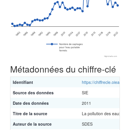
1983
1986
1989
1992
1995
1998
2001
2004
2007
2010
2013
2016
2019
2022
Nombre de captages
pour l'eau potable
fermés
Highcharts.com
End of interactive chart.
Métadonnées du chiffre-clé
Identifiant
https://chiffrecle.oieau.fr/
Source des données
SIE
Date des données
2011
Titre de la source
La pollution des eaux sup
Auteur de la source
SDES