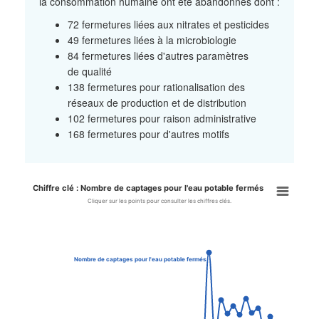
la consommation humaine ont été abandonnés dont :
72 fermetures liées aux nitrates et pesticides
49 fermetures liées à la microbiologie
84 fermetures liées d'autres paramètres
de qualité
138 fermetures pour rationalisation des
réseaux de production et de distribution
102 fermetures pour raison administrative
168 fermetures pour d'autres motifs
Chiffre clé : Nombre de captages pour l'eau potable fermés
Chiffre clé : Nombre de captag
Cliquer sur les points pour consulter les chiffres clés.
Line chart with 43 data points.
Cliquer sur les points pour consulter les chiffres clés.
View as data table, Chiffre clé : Nombre de captages pour l'eau
Nombre de captages pour l'eau potable fermés
The chart has 1 X axis displaying categories.
The chart has 1 Y axis displaying values. Data ranges from 8 to 