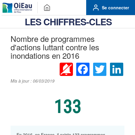
Se connecter
LES CHIFFRES-CLES
Nombre de programmes
d'actions luttant contre les
inondations en 2016
Facebook
Twitter
Linke
Mis à jour : 06/03/2019
133
En 2016, en France, il existe 133 programmes