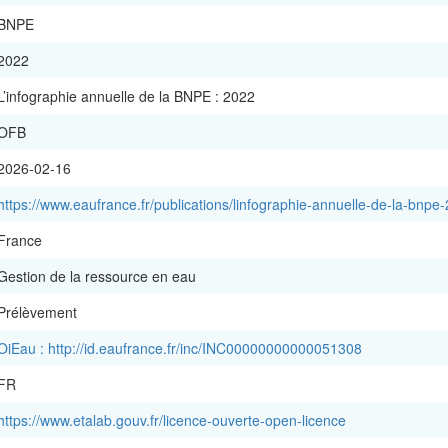
BNPE
2022
L’infographie annuelle de la BNPE : 2022
OFB
2026-02-16
https://www.eaufrance.fr/publications/linfographie-annuelle-de-la-bnpe-2
France
Gestion de la ressource en eau
Prélèvement
OiEau : http://id.eaufrance.fr/inc/INC00000000000051308
FR
https://www.etalab.gouv.fr/licence-ouverte-open-licence