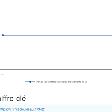
iffres clés.
s eaux littorales dans les prélèvements d'eau
ies.
. Data ranges from 14 to 14.
2021
Part des eaux littorales dans les prélèvements d'eau
ffre-clé
https://chiffrecle.oieau.fr/3421