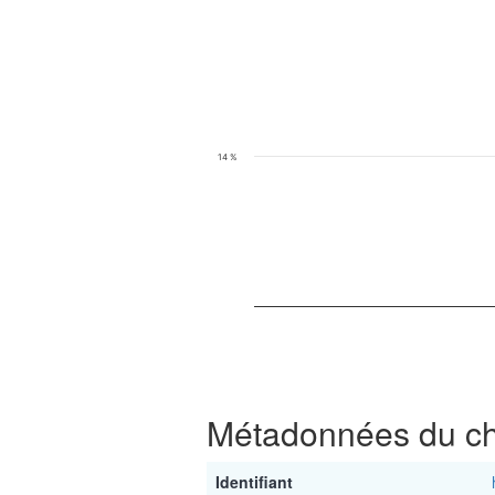
Line chart with 2 data points.
Cliquer sur les points pour consulter les ch
View as data table, Chiffre clé : Part de
The chart has 1 X axis displaying categor
The chart has 1 Y axis displaying values
14 %
End of interactive chart.
Métadonnées du chi
Identifiant