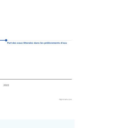
Part des eaux littorales dans les prélèvements d'eau
2022
Highcharts.com