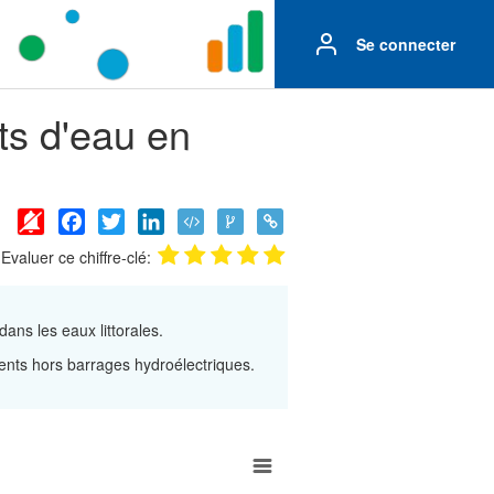
Se connecter
ts d'eau en
Facebook
Twitter
LinkedIn
Evaluer ce chiffre-clé:
ans les eaux littorales.
ments hors barrages hydroélectriques.
ements d'eau