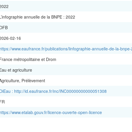
2022
L’infographie annuelle de la BNPE : 2022
OFB
2026-02-16
https://www.eaufrance.fr/publications/linfographie-annuelle-de-la-bnpe-2
France métropolitaine et Drom
Eau et agriculture
Agriculture, Prélèvement
OiEau : http://id.eaufrance.fr/inc/INC00000000000051308
FR
https://www.etalab.gouv.fr/licence-ouverte-open-licence