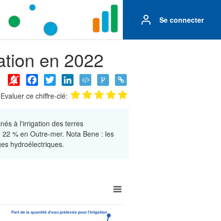
Se connecter
gation en 2022
Facebook
Twitter
LinkedIn
Evaluer ce chiffre-clé:
s à l'irrigation des terres
e 22 % en Outre-mer. Nota Bene : les
ges hydroélectriques.
rrigation
Part de la quantité d'eau prélevée pour l'irrigation