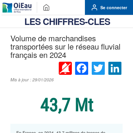
Se connecter
LES CHIFFRES-CLES
Volume de marchandises
transportées sur le réseau fluvial
français en 2024
Facebook
Twitter
Linke
Mis à jour : 29/01/2026
43,7 Mt
En France, en 2024, 43,7 millions de tonnes de