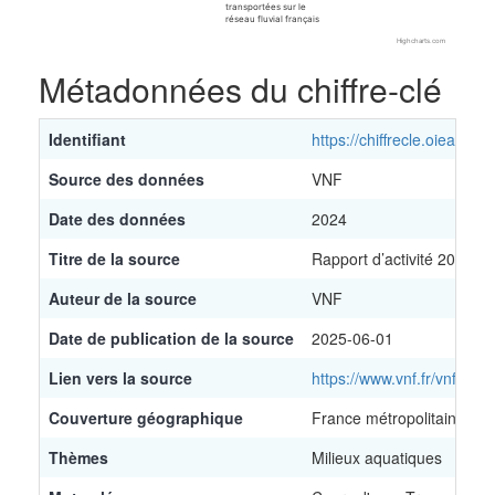
transportées sur le
réseau fluvial français
Highcharts.com
End of interactive chart.
Métadonnées du chiffre-clé
Identifiant
https://chiffrecle.oieau.fr/
Source des données
VNF
Date des données
2024
Titre de la source
Rapport d’activité 2024 d
Auteur de la source
VNF
Date de publication de la source
2025-06-01
Lien vers la source
https://www.vnf.fr/vnf/bro
Couverture géographique
France métropolitaine
Thèmes
Milieux aquatiques