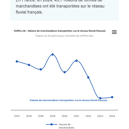
marchandises ont été transportées sur le réseau
fluvial français.
Chiffre clé : Volume de marchandises transportées sur le réseau fluvial français
Chiffre clé : Volume de marchan
Cliquer sur les points pour consulter les chiffres clés.
Line chart with 9 data points.
Cliquer sur les points pour consulter les chiffres clés.
View as data table, Chiffre clé : Volume de marchandises transpor
The chart has 1 X axis displaying categories.
The chart has 1 Y axis displaying values. Data ranges from 43.4 
Volume de marchandises transportées sur le réseau fluvial français
2015
2016
2018
2019
2020
2021
2022
2023
2024
Volume de
marchandises