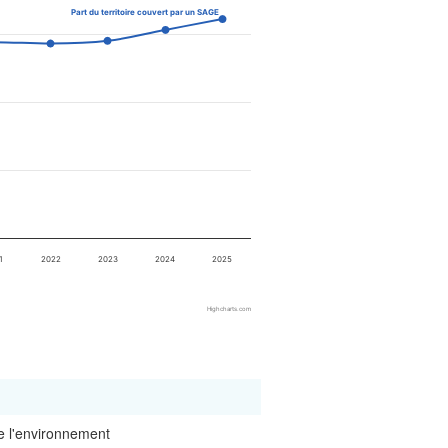
Part du territoire couvert par un SAGE
1
2022
2023
2024
2025
Highcharts.com
e l'environnement