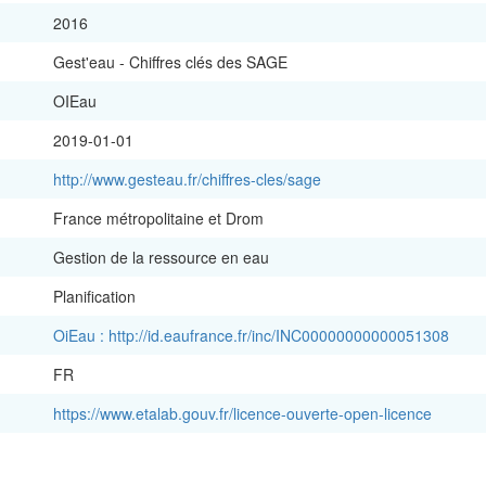
2016
Gest'eau - Chiffres clés des SAGE
OIEau
2019-01-01
http://www.gesteau.fr/chiffres-cles/sage
France métropolitaine et Drom
Gestion de la ressource en eau
Planification
OiEau : http://id.eaufrance.fr/inc/INC00000000000051308
FR
https://www.etalab.gouv.fr/licence-ouverte-open-licence