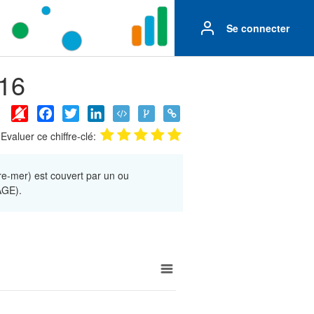
Se connecter
016
Facebook
Twitter
LinkedIn
Evaluer ce chiffre-clé:
tre-mer) est couvert par un ou
AGE).