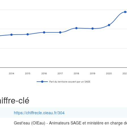
iffres clés.
 territoire couvert par un SAGE
ies.
 Data ranges from 43.5 to 56.1.
2014
2015
2016
2017
2018
2019
2020
202
Part du territoire couvert par un SAGE
ffre-clé
https://chiffrecle.oieau.fr/304
Gest'eau (OIEau) - Animateurs SAGE et ministère en charge d