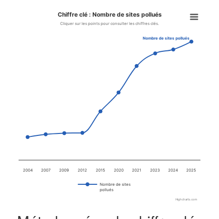
Chiffre clé : Nombre de sites pollués
Chiffre clé : Nombre de sites p
Cliquer sur les points pour consulter les chiffres clés.
Nombre de sites pollués
Line chart with 10 data points.
Cliquer sur les points pour consulter les chiffres clés.
View as data table, Chiffre clé : Nombre de sites pollués
The chart has 1 X axis displaying categories.
The chart has 1 Y axis displaying values. Data ranges from 3780
2004
2007
2009
2012
2015
2020
2021
2023
2024
2025
Nombre de sites
pollués
Highcharts.com
End of interactive chart.