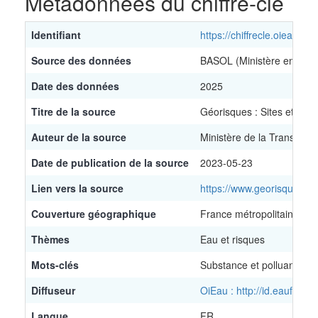
Métadonnées du chiffre-clé
Identifiant
https://chiffrecle.oieau.fr/
Source des données
BASOL (Ministère en char
Date des données
2025
Titre de la source
Géorisques : Sites et sols
Auteur de la source
Ministère de la Transition
Date de publication de la source
2023-05-23
Lien vers la source
https://www.georisques.go
Couverture géographique
France métropolitaine et
Thèmes
Eau et risques
Mots-clés
Substance et polluant
Diffuseur
OiEau : http://id.eaufran
Langue
FR