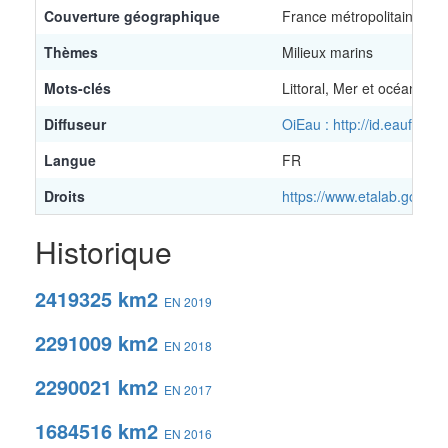
Couverture géographique
France métropolitaine et
Thèmes
Milieux marins
Mots-clés
Littoral, Mer et océan
Diffuseur
OiEau : http://id.eaufran
Langue
FR
Droits
https://www.etalab.gouv.fr
Historique
2419325 km2
EN 2019
2291009 km2
EN 2018
2290021 km2
EN 2017
1684516 km2
EN 2016