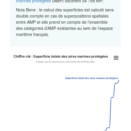
marines protégées
(AMP) couvrent 54 758 km².
Nota Bene : le calcul des superficies est calculé sans
double compte en cas de superpositions spatiales
entre AMP et elle prend en compte de l’ensemble
des catégories d’AMP existantes au sein de l’espace
maritime français.
Chiffre clé : Superficie totale des aires marines protégées
Chiffre clé : Superficie totale
Cliquer sur les points pour consulter les chiffres clés.
Line chart with 57 data points.
Cliquer sur les points pour consulter les chiffres clés.
Superficie totale des aires marines protégées
View as data table, Chiffre clé : Superficie totale des aires mari
The chart has 1 X axis displaying categories.
The chart has 1 Y axis displaying values. Data ranges from 13 t