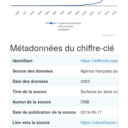
1987
1971
2015
1999
1983
1967
2011
1995
1979
2007
1991
1975
2019
2003
Superficie totale des
aires marines
protégées
Highcharts.com
End of interactive chart.
Métadonnées du chiffre-clé
Identifiant
https://chiffrecle.oieau.fr/
Source des données
Agence française pour la b
Date des données
2003
Titre de la source
Surfaces en aires marine
Auteur de la source
ONB
Date de publication de la source
2019-09-17
Lien vers la source
https://naturefrance.fr/in