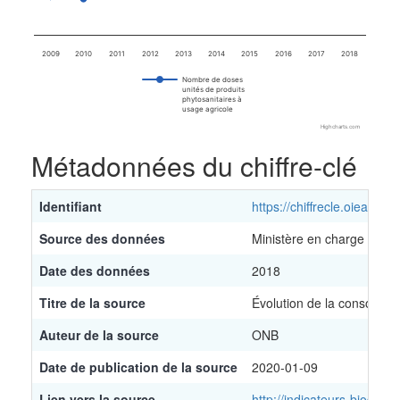
2009
2010
2011
2012
2013
2014
2015
2016
2017
2018
Nombre de doses
unités de produits
phytosanitaires à
usage agricole
Highcharts.com
End of interactive chart.
Métadonnées du chiffre-clé
Identifiant
https://chiffrecle.oieau.fr/
Source des données
Ministère en charge de l'a
Date des données
2018
Titre de la source
Évolution de la consommat
Auteur de la source
ONB
Date de publication de la source
2020-01-09
Lien vers la source
http://indicateurs-biodive