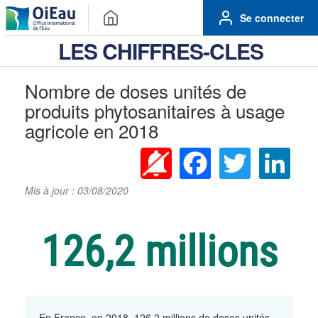
Se connecter
LES CHIFFRES-CLES
Nombre de doses unités de
produits phytosanitaires à usage
agricole en 2018
Facebook
Twitter
Linke
Mis à jour : 03/08/2020
126,2 millions
En France, en 2018, 126,2 millions de doses unités