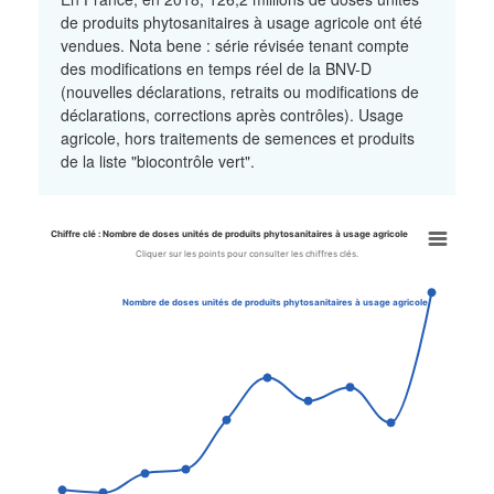
de produits phytosanitaires à usage agricole ont été
vendues. Nota bene : série révisée tenant compte
des modifications en temps réel de la BNV-D
(nouvelles déclarations, retraits ou modifications de
déclarations, corrections après contrôles). Usage
agricole, hors traitements de semences et produits
de la liste "biocontrôle vert".
Chiffre clé : Nombre de doses unités de produits phytosanitaires à usage agricole
Chiffre clé : Nombre de doses 
Cliquer sur les points pour consulter les chiffres clés.
Line chart with 10 data points.
Nombre de doses unités de produits phytosanitaires à usage agricole
Cliquer sur les points pour consulter les chiffres clés.
View as data table, Chiffre clé : Nombre de doses unités de prod
The chart has 1 X axis displaying categories.
The chart has 1 Y axis displaying values. Data ranges from 88.4 