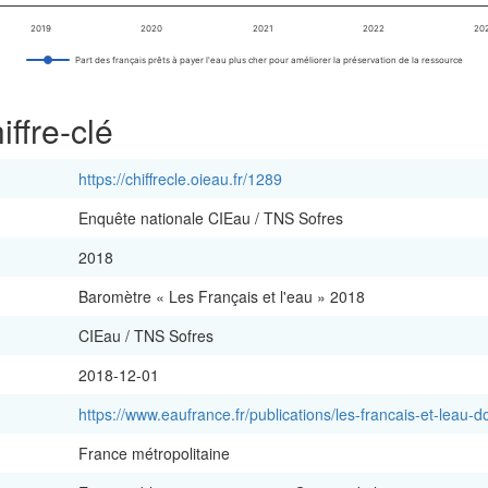
2019
2020
2021
2022
20
Part des français prêts à payer l'eau plus cher pour améliorer la préservation de la ressource
ffre-clé
https://chiffrecle.oieau.fr/1289
Enquête nationale CIEau / TNS Sofres
2018
Baromètre « Les Français et l'eau » 2018
CIEau / TNS Sofres
2018-12-01
https://www.eaufrance.fr/publications/les-francais-et-leau
France métropolitaine