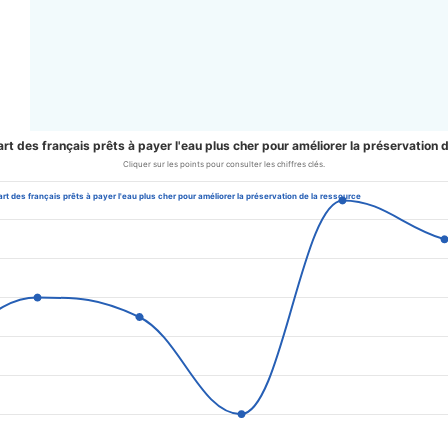
Part des français prêts à payer l'eau plus cher pour améliorer la préservation 
es français prêts à payer l'eau pl
Cliquer sur les points pour consulter les chiffres clés.
art des français prêts à payer l'eau plus cher pour améliorer la préservation de la ressource
iffres clés.
s français prêts à payer l'eau plus cher pour améliorer la préservation d
ies.
. Data ranges from 54 to 65.