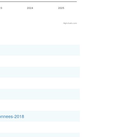
23
2024
2025
Highcharts.com
-donnees-2018