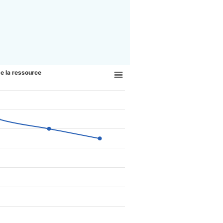
de la ressource
us cher pour améliorer la préservat
e la ressource