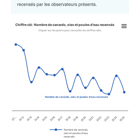
recensés par les observateurs présents.
Chiffre clé : Nombre de canards, oies et poules d'eau recensés
Chiffre clé : Nombre de canard
Cliquer sur les points pour consulter les chiffres clés.
Line chart with 15 data points.
Cliquer sur les points pour consulter les chiffres clés.
View as data table, Chiffre clé : Nombre de canards, oies et po
The chart has 1 X axis displaying categories.
The chart has 1 Y axis displaying values. Data ranges from 100
Nombre de canards, oies et poules d'eau recensés
2015
2020
2025
20…
2016
2021
2012
2017
2022
2014
2018
2023
2014
2019
2024
Nombre de canards,
oies et poules d'eau
recensés