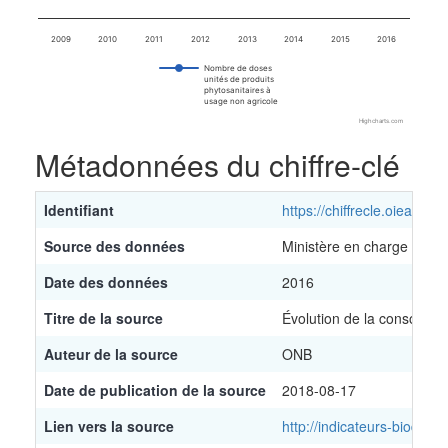
2009
2010
2011
2012
2013
2014
2015
2016
Nombre de doses
unités de produits
phytosanitaires à
usage non agricole
Highcharts.com
End of interactive chart.
Métadonnées du chiffre-clé
Identifiant
https://chiffrecle.oieau.fr/
Source des données
Ministère en charge de l'
Date des données
2016
Titre de la source
Évolution de la consommat
Auteur de la source
ONB
Date de publication de la source
2018-08-17
Lien vers la source
http://indicateurs-biodive