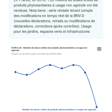
produits phytosanitaires à usage non agricole ont été
vendues. Nota bene : série révisée tenant compte
des modifications en temps réel de la BNV-D
(nouvelles déclarations, retraits ou modifications de
déclarations, corrections après contrôles). Usage
pour les jardins, espaces verts et infrastructures
Chiffre clé : Nombre de doses unités de produits phytosanitaires à usage non
Chiffre clé : Nombre de doses 
agricole
Cliquer sur les points pour consulter les chiffres clés.
Line chart with 8 data points.
Cliquer sur les points pour consulter les chiffres clés.
View as data table, Chiffre clé : Nombre de doses unités de prod
The chart has 1 X axis displaying categories.
The chart has 1 Y axis displaying values. Data ranges from 1.2 to
Nombre de doses unités de produits phytosanitaires à usage non agricole