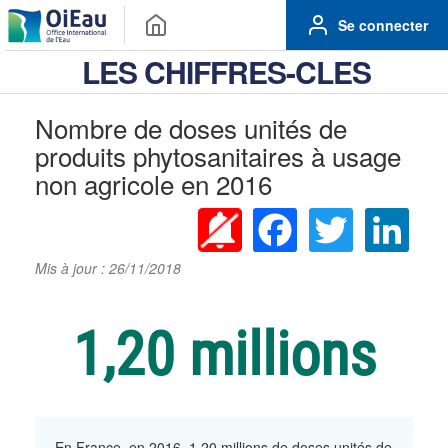
Se connecter
LES CHIFFRES-CLES
Nombre de doses unités de
produits phytosanitaires à usage
non agricole en 2016
Facebook
Twitter
Linke
Mis à jour : 26/11/2018
1,20 millions
En France, en 2016, 1,20 millions de doses unités de