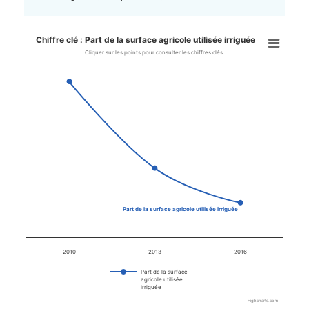
Chiffre clé : Part de la surface agricole utilisée irriguée
Chiffre clé : Part de la surface 
Cliquer sur les points pour consulter les chiffres clés.
Line chart with 3 data points.
Cliquer sur les points pour consulter les chiffres clés.
View as data table, Chiffre clé : Part de la surface agricole utilisé
The chart has 1 X axis displaying categories.
The chart has 1 Y axis displaying values. Data ranges from 5 to 5
Part de la surface agricole utilisée irriguée
2010
2013
2016
Part de la surface
agricole utilisée
irriguée
Highcharts.com