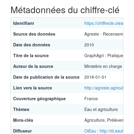
End of interactive chart.
Métadonnées du chiffre-clé
Identifiant
https://chiffrecle.oieau.fr/
Source des données
Agreste - Recensement ag
Date des données
2010
Titre de la source
GraphAgri : Pratiques cult
Auteur de la source
Ministère en charge de l'a
Date de publication de la source
2018-01-01
Lien vers la source
http://agreste.agricultur
Couverture géographique
France
Thèmes
Eau et agriculture
Mots-clés
Agriculture, Prélèvement
Diffuseur
OiEau : http://id.eaufran